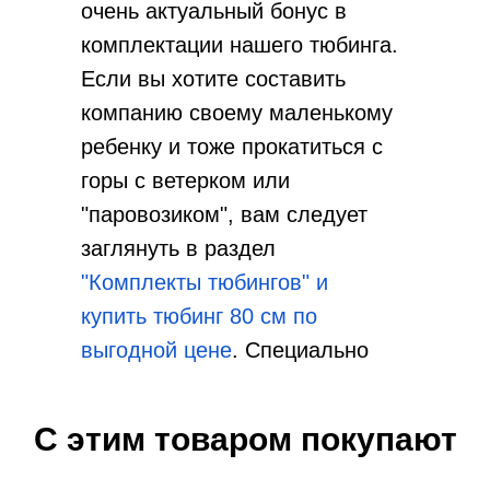
очень актуальный бонус в
комплектации нашего тюбинга.
Если вы хотите составить
компанию своему маленькому
ребенку и тоже прокатиться с
горы с ветерком или
"паровозиком", вам следует
заглянуть в раздел
"Комплекты тюбингов" и
купить тюбинг 80 см по
выгодной цене
. Cпециально
для активных родителей и для
семей, в которых не один
С этим товаром покупают
ребенок, интернет-магазин
Tubing-store подготовил