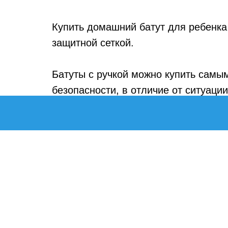
Купить домашний батут для ребенка 
защитной сеткой.
Батуты с ручкой можно купить самы
безопасности, в отличие от ситуаци
КАТА
Тюбинги
Ледянки
Батуты 
Батуты 
© 2019 Tubing-store
Батуты 