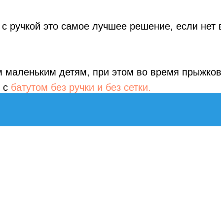
с ручкой это самое лучшее решение, если нет 
м маленьким детям, при этом во время прыжков
и с
батутом без ручки и без сетки.
ЛОГ
ИНФОРМАЦИЯ
Главная
Тюбинг оптом
для фитнеса
Маты для батута оптом
уличные
Доставка
домашние
Контакты