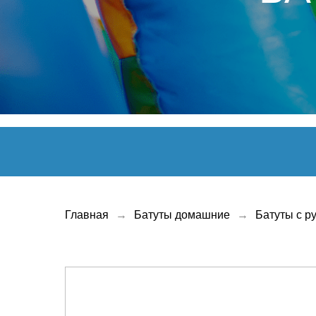
Главная
→
Батуты домашние
→
Батуты с р