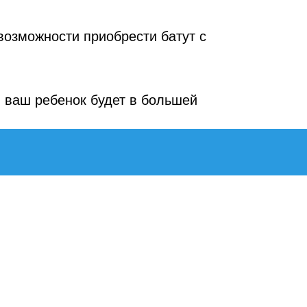
возможности приобрести батут с
 ваш ребенок будет в большей
КОНТАКТЫ
+7 (929) 995-39-99
tubing-store@yandex.ru
Пн-Сб 09:00-18:00
Адрес самовывоза:
Москва, Электродная 8, стр 2